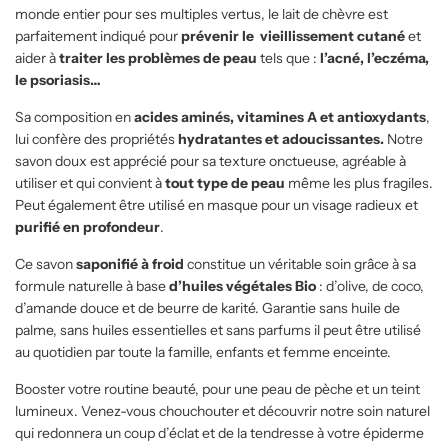
.
monde entier pour ses multiples vertus, le lait de chèvre est
parfaitement indiqué pour
prévenir le
vieillissement cutané
et
aider à
traiter les problèmes de peau
tels que :
l’acné, l’eczéma,
le psoriasis…
Sa composition en
acides aminés, vitamines A et antioxydants
,
lui confère des propriétés
hydratantes et adoucissantes.
Notre
savon doux est apprécié pour sa texture onctueuse, agréable à
utiliser et qui convient à
tout type de peau
même les plus fragiles.
Peut également être utilisé en masque pour un visage radieux et
purifié en profondeur
.
Ce savon
saponifié à froid
constitue un véritable soin grâce à sa
formule naturelle à base
d’huiles végétales Bio
: d’olive, de coco,
d’amande douce et de beurre de karité. Garantie sans huile de
palme, sans huiles essentielles et sans parfums il peut être utilisé
au quotidien par toute la famille, enfants et femme enceinte.
Booster votre routine beauté, pour une peau de pèche et un teint
lumineux. Venez-vous chouchouter et découvrir notre soin naturel
qui redonnera un coup d’éclat et de la tendresse à votre épiderme