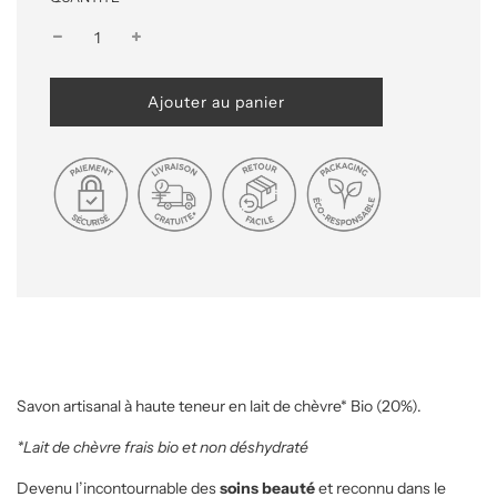
C
Ajouter au panier
h
a
r
g
e
m
e
n
t
e
n
c
o
u
Savon artisanal à haute teneur en lait de chèvre* Bio (20%).
r
s
*Lait de chèvre frais bio et non déshydraté
.
.
Devenu l’incontournable des
soins beauté
et reconnu dans le