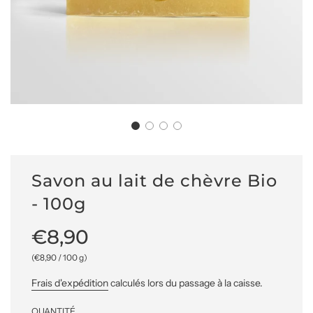
Savon au lait de chèvre Bio
- 100g
Prix
Prix
€8,90
réduit
régulier
(
€8,90
/
100
g
)
Frais d'expédition
calculés lors du passage à la caisse.
QUANTITÉ